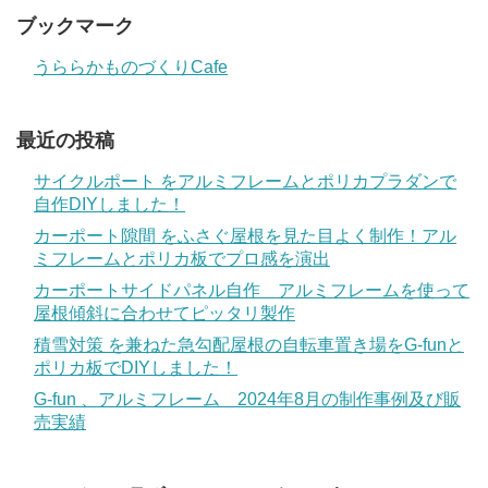
ブックマーク
うららかものづくりCafe
最近の投稿
サイクルポート をアルミフレームとポリカプラダンで
自作DIYしました！
カーポート隙間 をふさぐ屋根を見た目よく制作！アル
ミフレームとポリカ板でプロ感を演出
カーポートサイドパネル自作 アルミフレームを使って
屋根傾斜に合わせてピッタリ製作
積雪対策 を兼ねた急勾配屋根の自転車置き場をG-funと
ポリカ板でDIYしました！
G-fun 、アルミフレーム 2024年8月の制作事例及び販
売実績