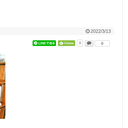
2022/3/13
0
0