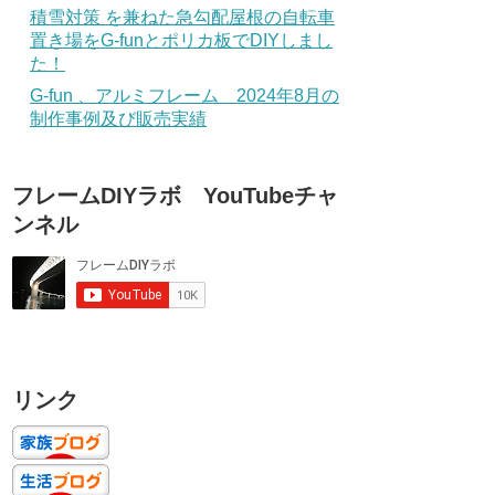
積雪対策 を兼ねた急勾配屋根の自転車
置き場をG-funとポリカ板でDIYしまし
た！
G-fun 、アルミフレーム 2024年8月の
制作事例及び販売実績
フレームDIYラボ YouTubeチャ
ンネル
リンク