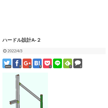
ハードル設計A-２
2022/4/3
error
0
0
0
0