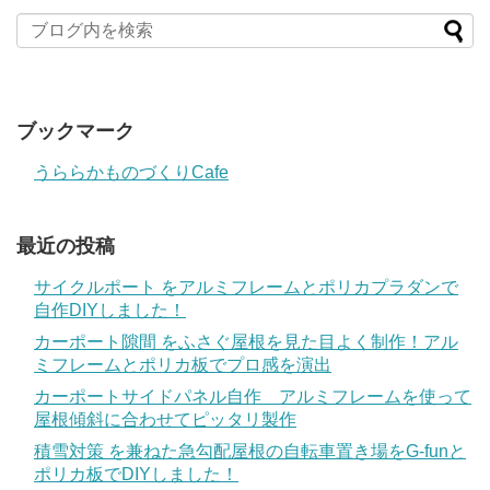
ブックマーク
うららかものづくりCafe
最近の投稿
サイクルポート をアルミフレームとポリカプラダンで
自作DIYしました！
カーポート隙間 をふさぐ屋根を見た目よく制作！アル
ミフレームとポリカ板でプロ感を演出
カーポートサイドパネル自作 アルミフレームを使って
屋根傾斜に合わせてピッタリ製作
積雪対策 を兼ねた急勾配屋根の自転車置き場をG-funと
ポリカ板でDIYしました！