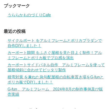
ブックマーク
うららかものづくりCafe
最近の投稿
サイクルポート をアルミフレームとポリカプラダンで
自作DIYしました！
カーポート隙間 をふさぐ屋根を見た目よく制作！アル
ミフレームとポリカ板でプロ感を演出
カーポートサイドパネル自作 アルミフレームを使って
屋根傾斜に合わせてピッタリ製作
積雪対策 を兼ねた急勾配屋根の自転車置き場をG-funと
ポリカ板でDIYしました！
G-fun 、アルミフレーム 2024年8月の制作事例及び販
売実績