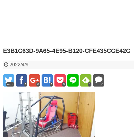
E3B1C63D-9A65-4E95-B120-CFE435CCE42C
2022/4/9
error
0
0
0
0