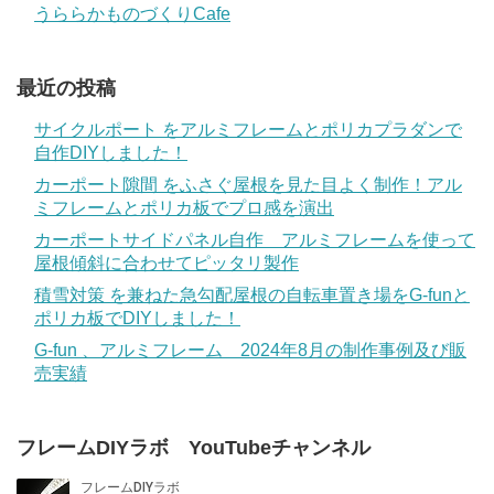
うららかものづくりCafe
最近の投稿
サイクルポート をアルミフレームとポリカプラダンで
自作DIYしました！
カーポート隙間 をふさぐ屋根を見た目よく制作！アル
ミフレームとポリカ板でプロ感を演出
カーポートサイドパネル自作 アルミフレームを使って
屋根傾斜に合わせてピッタリ製作
積雪対策 を兼ねた急勾配屋根の自転車置き場をG-funと
ポリカ板でDIYしました！
G-fun 、アルミフレーム 2024年8月の制作事例及び販
売実績
フレームDIYラボ YouTubeチャンネル