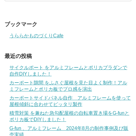
ブックマーク
うららかものづくりCafe
最近の投稿
サイクルポート をアルミフレームとポリカプラダンで
自作DIYしました！
カーポート隙間 をふさぐ屋根を見た目よく制作！アル
ミフレームとポリカ板でプロ感を演出
カーポートサイドパネル自作 アルミフレームを使って
屋根傾斜に合わせてピッタリ製作
積雪対策 を兼ねた急勾配屋根の自転車置き場をG-funと
ポリカ板でDIYしました！
G-fun 、アルミフレーム 2024年8月の制作事例及び販
売実績