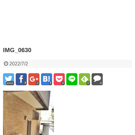
IMG_0630
2022/7/2
error
0
0
0
0