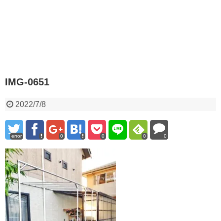
IMG-0651
2022/7/8
error
0
0
0
0