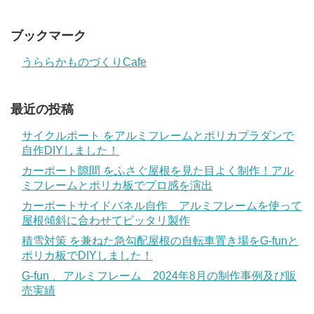
ブックマーク
うららかものづくりCafe
最近の投稿
サイクルポート をアルミフレームとポリカプラダンで
自作DIYしました！
カーポート隙間 をふさぐ屋根を見た目よく制作！アル
ミフレームとポリカ板でプロ感を演出
カーポートサイドパネル自作 アルミフレームを使って
屋根傾斜に合わせてピッタリ製作
積雪対策 を兼ねた急勾配屋根の自転車置き場をG-funと
ポリカ板でDIYしました！
G-fun 、アルミフレーム 2024年8月の制作事例及び販
売実績