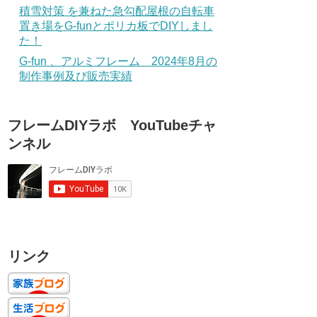
積雪対策 を兼ねた急勾配屋根の自転車
置き場をG-funとポリカ板でDIYしまし
た！
G-fun 、アルミフレーム 2024年8月の
制作事例及び販売実績
フレームDIYラボ YouTubeチャ
ンネル
リンク