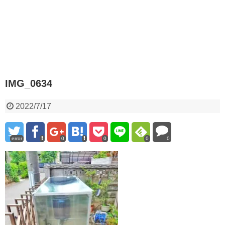
IMG_0634
2022/7/17
error
0
0
0
0