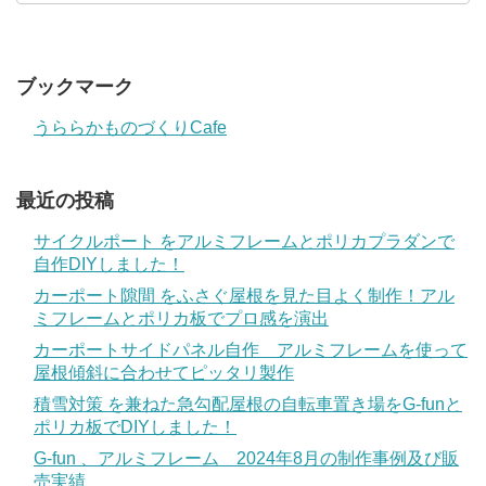
ブックマーク
うららかものづくりCafe
最近の投稿
サイクルポート をアルミフレームとポリカプラダンで
自作DIYしました！
カーポート隙間 をふさぐ屋根を見た目よく制作！アル
ミフレームとポリカ板でプロ感を演出
カーポートサイドパネル自作 アルミフレームを使って
屋根傾斜に合わせてピッタリ製作
積雪対策 を兼ねた急勾配屋根の自転車置き場をG-funと
ポリカ板でDIYしました！
G-fun 、アルミフレーム 2024年8月の制作事例及び販
売実績