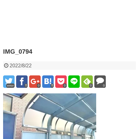
IMG_0794
2022/8/22
error
0
0
0
0