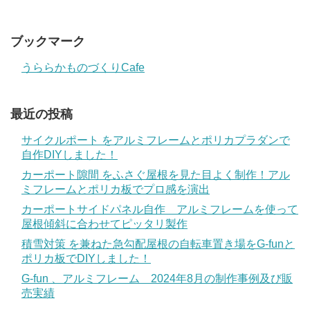
ブックマーク
うららかものづくりCafe
最近の投稿
サイクルポート をアルミフレームとポリカプラダンで
自作DIYしました！
カーポート隙間 をふさぐ屋根を見た目よく制作！アル
ミフレームとポリカ板でプロ感を演出
カーポートサイドパネル自作 アルミフレームを使って
屋根傾斜に合わせてピッタリ製作
積雪対策 を兼ねた急勾配屋根の自転車置き場をG-funと
ポリカ板でDIYしました！
G-fun 、アルミフレーム 2024年8月の制作事例及び販
売実績