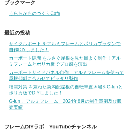
ブックマーク
うららかものづくりCafe
最近の投稿
サイクルポート をアルミフレームとポリカプラダンで
自作DIYしました！
カーポート隙間 をふさぐ屋根を見た目よく制作！アル
ミフレームとポリカ板でプロ感を演出
カーポートサイドパネル自作 アルミフレームを使って
屋根傾斜に合わせてピッタリ製作
積雪対策 を兼ねた急勾配屋根の自転車置き場をG-funと
ポリカ板でDIYしました！
G-fun 、アルミフレーム 2024年8月の制作事例及び販
売実績
フレームDIYラボ YouTubeチャンネル