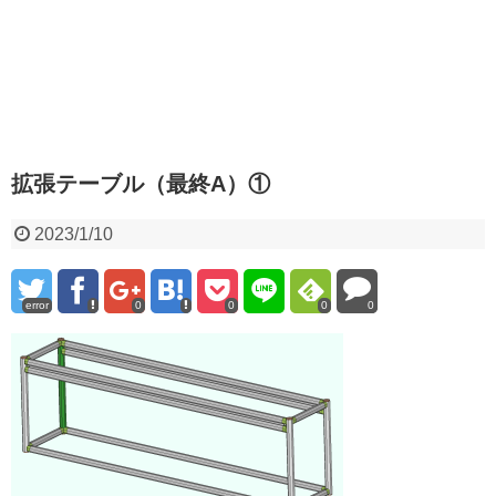
拡張テーブル（最終A）①
2023/1/10
error
0
0
0
0