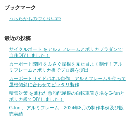
ブックマーク
うららかものづくりCafe
最近の投稿
サイクルポート をアルミフレームとポリカプラダンで
自作DIYしました！
カーポート隙間 をふさぐ屋根を見た目よく制作！アル
ミフレームとポリカ板でプロ感を演出
カーポートサイドパネル自作 アルミフレームを使って
屋根傾斜に合わせてピッタリ製作
積雪対策 を兼ねた急勾配屋根の自転車置き場をG-funと
ポリカ板でDIYしました！
G-fun 、アルミフレーム 2024年8月の制作事例及び販
売実績