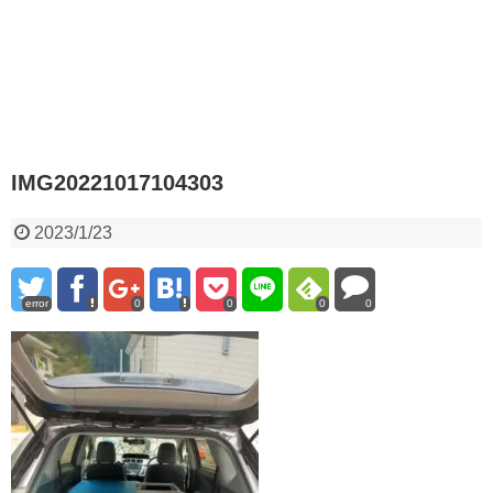
IMG20221017104303
2023/1/23
error
0
0
0
0