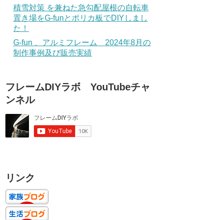
積雪対策 を兼ねた急勾配屋根の自転車
置き場をG-funとポリカ板でDIYしまし
た！
G-fun 、アルミフレーム 2024年8月の
制作事例及び販売実績
フレームDIYラボ YouTubeチャ
ンネル
リンク