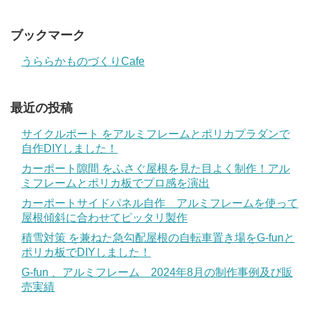
ブックマーク
うららかものづくりCafe
最近の投稿
サイクルポート をアルミフレームとポリカプラダンで
自作DIYしました！
カーポート隙間 をふさぐ屋根を見た目よく制作！アル
ミフレームとポリカ板でプロ感を演出
カーポートサイドパネル自作 アルミフレームを使って
屋根傾斜に合わせてピッタリ製作
積雪対策 を兼ねた急勾配屋根の自転車置き場をG-funと
ポリカ板でDIYしました！
G-fun 、アルミフレーム 2024年8月の制作事例及び販
売実績