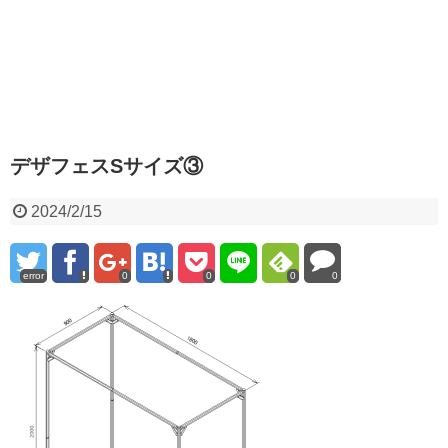
デザフェスSサイズ③
2024/2/15
error
0
0
0
0