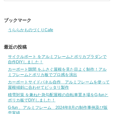
ブックマーク
うららかものづくりCafe
最近の投稿
サイクルポート をアルミフレームとポリカプラダンで
自作DIYしました！
カーポート隙間 をふさぐ屋根を見た目よく制作！アル
ミフレームとポリカ板でプロ感を演出
カーポートサイドパネル自作 アルミフレームを使って
屋根傾斜に合わせてピッタリ製作
積雪対策 を兼ねた急勾配屋根の自転車置き場をG-funと
ポリカ板でDIYしました！
G-fun 、アルミフレーム 2024年8月の制作事例及び販
売実績