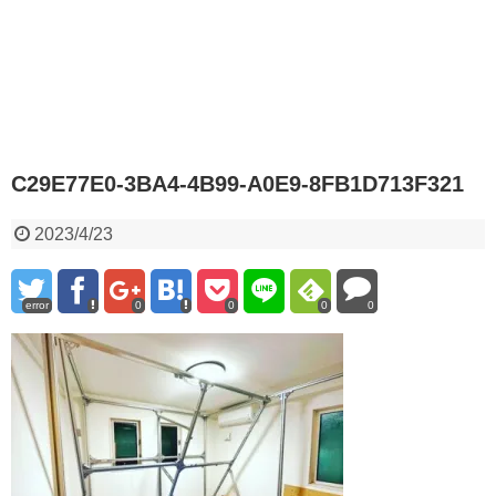
C29E77E0-3BA4-4B99-A0E9-8FB1D713F321
2023/4/23
error
0
0
0
0