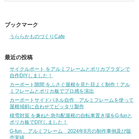
ブックマーク
うららかものづくりCafe
最近の投稿
サイクルポート をアルミフレームとポリカプラダンで
自作DIYしました！
カーポート隙間 をふさぐ屋根を見た目よく制作！アル
ミフレームとポリカ板でプロ感を演出
カーポートサイドパネル自作 アルミフレームを使って
屋根傾斜に合わせてピッタリ製作
積雪対策 を兼ねた急勾配屋根の自転車置き場をG-funと
ポリカ板でDIYしました！
G-fun 、アルミフレーム 2024年8月の制作事例及び販
売実績