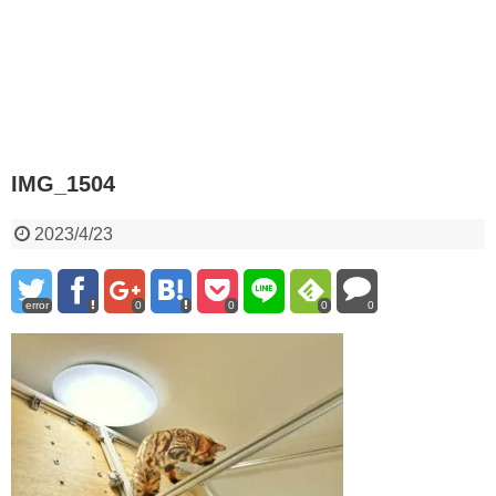
IMG_1504
2023/4/23
error
0
0
0
0