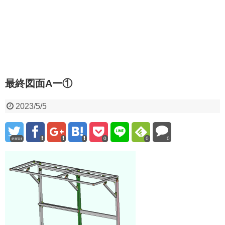
最終図面Aー①
2023/5/5
error
0
0
0