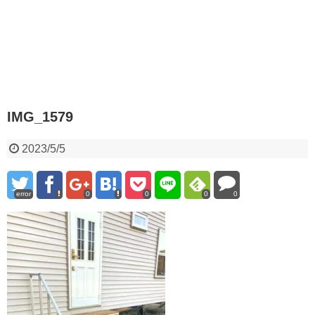
IMG_1579
2023/5/5
error
0
0
0
0