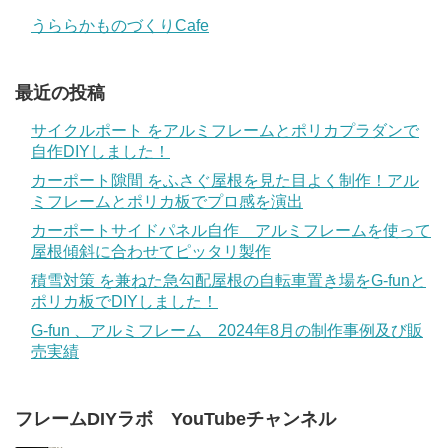
うららかものづくりCafe
最近の投稿
サイクルポート をアルミフレームとポリカプラダンで
自作DIYしました！
カーポート隙間 をふさぐ屋根を見た目よく制作！アル
ミフレームとポリカ板でプロ感を演出
カーポートサイドパネル自作 アルミフレームを使って
屋根傾斜に合わせてピッタリ製作
積雪対策 を兼ねた急勾配屋根の自転車置き場をG-funと
ポリカ板でDIYしました！
G-fun 、アルミフレーム 2024年8月の制作事例及び販
売実績
フレームDIYラボ YouTubeチャンネル