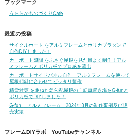
ブックマーク
うららかものづくりCafe
最近の投稿
サイクルポート をアルミフレームとポリカプラダンで
自作DIYしました！
カーポート隙間 をふさぐ屋根を見た目よく制作！アル
ミフレームとポリカ板でプロ感を演出
カーポートサイドパネル自作 アルミフレームを使って
屋根傾斜に合わせてピッタリ製作
積雪対策 を兼ねた急勾配屋根の自転車置き場をG-funと
ポリカ板でDIYしました！
G-fun 、アルミフレーム 2024年8月の制作事例及び販
売実績
フレームDIYラボ YouTubeチャンネル