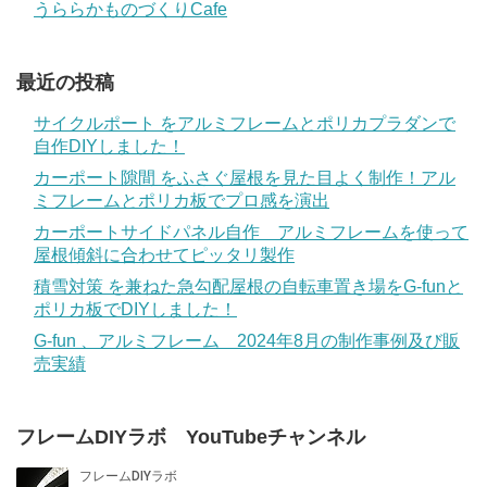
うららかものづくりCafe
最近の投稿
サイクルポート をアルミフレームとポリカプラダンで
自作DIYしました！
カーポート隙間 をふさぐ屋根を見た目よく制作！アル
ミフレームとポリカ板でプロ感を演出
カーポートサイドパネル自作 アルミフレームを使って
屋根傾斜に合わせてピッタリ製作
積雪対策 を兼ねた急勾配屋根の自転車置き場をG-funと
ポリカ板でDIYしました！
G-fun 、アルミフレーム 2024年8月の制作事例及び販
売実績
フレームDIYラボ YouTubeチャンネル