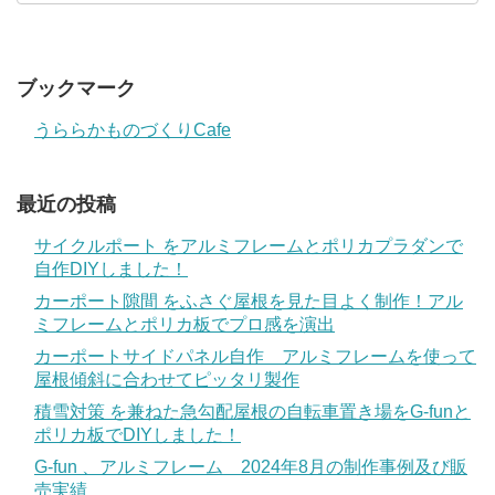
ブックマーク
うららかものづくりCafe
最近の投稿
サイクルポート をアルミフレームとポリカプラダンで
自作DIYしました！
カーポート隙間 をふさぐ屋根を見た目よく制作！アル
ミフレームとポリカ板でプロ感を演出
カーポートサイドパネル自作 アルミフレームを使って
屋根傾斜に合わせてピッタリ製作
積雪対策 を兼ねた急勾配屋根の自転車置き場をG-funと
ポリカ板でDIYしました！
G-fun 、アルミフレーム 2024年8月の制作事例及び販
売実績