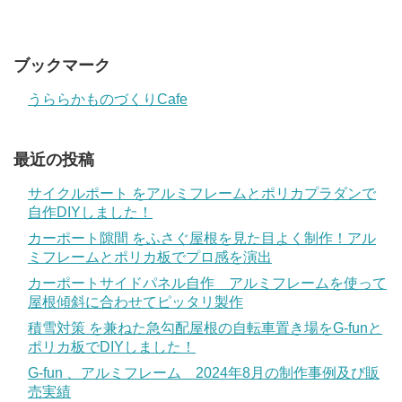
ブックマーク
うららかものづくりCafe
最近の投稿
サイクルポート をアルミフレームとポリカプラダンで
自作DIYしました！
カーポート隙間 をふさぐ屋根を見た目よく制作！アル
ミフレームとポリカ板でプロ感を演出
カーポートサイドパネル自作 アルミフレームを使って
屋根傾斜に合わせてピッタリ製作
積雪対策 を兼ねた急勾配屋根の自転車置き場をG-funと
ポリカ板でDIYしました！
G-fun 、アルミフレーム 2024年8月の制作事例及び販
売実績