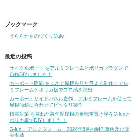
ブックマーク
うららかものづくりCafe
最近の投稿
サイクルポート をアルミフレームとポリカプラダンで
自作DIYしました！
カーポート隙間 をふさぐ屋根を見た目よく制作！アル
ミフレームとポリカ板でプロ感を演出
カーポートサイドパネル自作 アルミフレームを使って
屋根傾斜に合わせてピッタリ製作
積雪対策 を兼ねた急勾配屋根の自転車置き場をG-funと
ポリカ板でDIYしました！
G-fun 、アルミフレーム 2024年8月の制作事例及び販
売実績