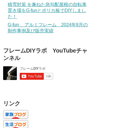
積雪対策 を兼ねた急勾配屋根の自転車
置き場をG-funとポリカ板でDIYしまし
た！
G-fun 、アルミフレーム 2024年8月の
制作事例及び販売実績
フレームDIYラボ YouTubeチャ
ンネル
リンク