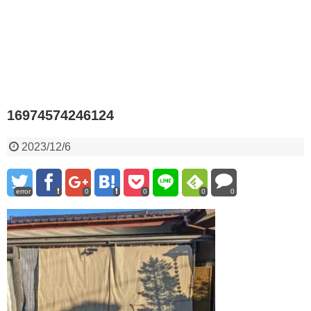
16974574246124
2023/12/6
error
0
0
0
0