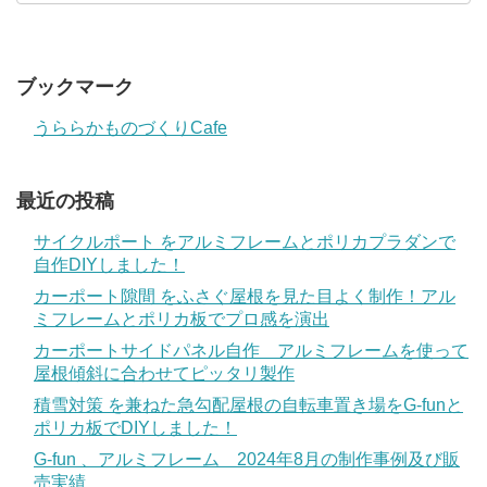
ブックマーク
うららかものづくりCafe
最近の投稿
サイクルポート をアルミフレームとポリカプラダンで
自作DIYしました！
カーポート隙間 をふさぐ屋根を見た目よく制作！アル
ミフレームとポリカ板でプロ感を演出
カーポートサイドパネル自作 アルミフレームを使って
屋根傾斜に合わせてピッタリ製作
積雪対策 を兼ねた急勾配屋根の自転車置き場をG-funと
ポリカ板でDIYしました！
G-fun 、アルミフレーム 2024年8月の制作事例及び販
売実績