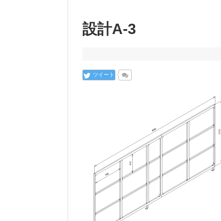
設計A-3
ツイート