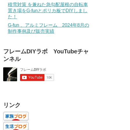
積雪対策 を兼ねた急勾配屋根の自転車
置き場をG-funとポリカ板でDIYしまし
た！
G-fun 、アルミフレーム 2024年8月の
制作事例及び販売実績
フレームDIYラボ YouTubeチャ
ンネル
リンク