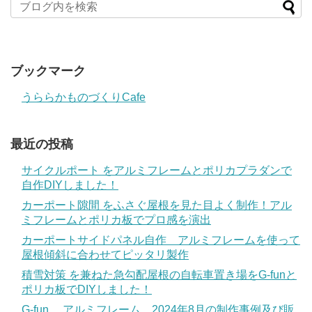
ブックマーク
うららかものづくりCafe
最近の投稿
サイクルポート をアルミフレームとポリカプラダンで
自作DIYしました！
カーポート隙間 をふさぐ屋根を見た目よく制作！アル
ミフレームとポリカ板でプロ感を演出
カーポートサイドパネル自作 アルミフレームを使って
屋根傾斜に合わせてピッタリ製作
積雪対策 を兼ねた急勾配屋根の自転車置き場をG-funと
ポリカ板でDIYしました！
G-fun 、アルミフレーム 2024年8月の制作事例及び販