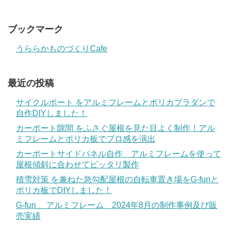
ブックマーク
うららかものづくりCafe
最近の投稿
サイクルポート をアルミフレームとポリカプラダンで
自作DIYしました！
カーポート隙間 をふさぐ屋根を見た目よく制作！アル
ミフレームとポリカ板でプロ感を演出
カーポートサイドパネル自作 アルミフレームを使って
屋根傾斜に合わせてピッタリ製作
積雪対策 を兼ねた急勾配屋根の自転車置き場をG-funと
ポリカ板でDIYしました！
G-fun 、アルミフレーム 2024年8月の制作事例及び販
売実績