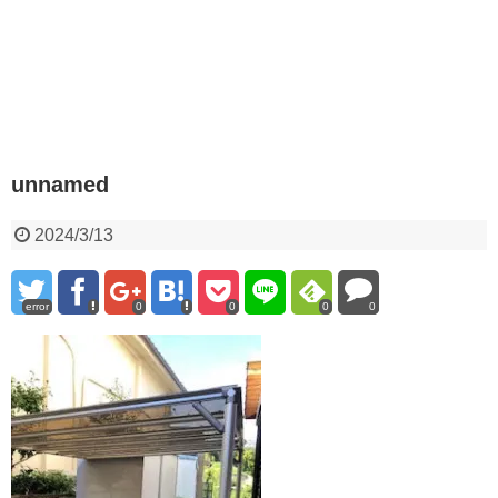
unnamed
2024/3/13
error
0
0
0
0