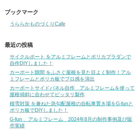
ブックマーク
うららかものづくりCafe
最近の投稿
サイクルポート をアルミフレームとポリカプラダンで
自作DIYしました！
カーポート隙間 をふさぐ屋根を見た目よく制作！アル
ミフレームとポリカ板でプロ感を演出
カーポートサイドパネル自作 アルミフレームを使って
屋根傾斜に合わせてピッタリ製作
積雪対策 を兼ねた急勾配屋根の自転車置き場をG-funと
ポリカ板でDIYしました！
G-fun 、アルミフレーム 2024年8月の制作事例及び販
売実績