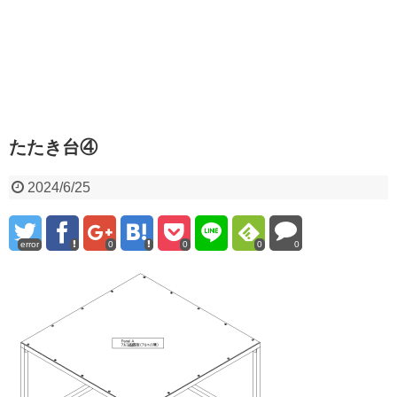
たたき台④
2024/6/25
error
0
0
0
0