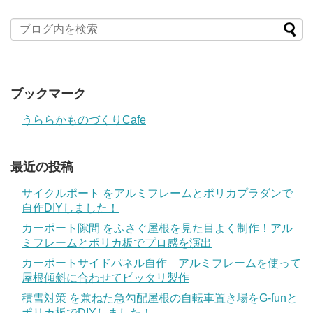
ブックマーク
うららかものづくりCafe
最近の投稿
サイクルポート をアルミフレームとポリカプラダンで
自作DIYしました！
カーポート隙間 をふさぐ屋根を見た目よく制作！アル
ミフレームとポリカ板でプロ感を演出
カーポートサイドパネル自作 アルミフレームを使って
屋根傾斜に合わせてピッタリ製作
積雪対策 を兼ねた急勾配屋根の自転車置き場をG-funと
ポリカ板でDIYしました！