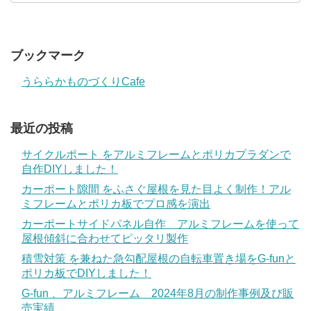
ブックマーク
うららかものづくりCafe
最近の投稿
サイクルポート をアルミフレームとポリカプラダンで
自作DIYしました！
カーポート隙間 をふさぐ屋根を見た目よく制作！アル
ミフレームとポリカ板でプロ感を演出
カーポートサイドパネル自作 アルミフレームを使って
屋根傾斜に合わせてピッタリ製作
積雪対策 を兼ねた急勾配屋根の自転車置き場をG-funと
ポリカ板でDIYしました！
G-fun 、アルミフレーム 2024年8月の制作事例及び販
売実績