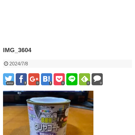
IMG_3604
2024/7/8
error
0
0
0
0