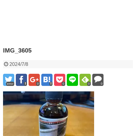
IMG_3605
2024/7/8
error
0
0
0
0