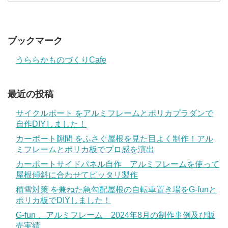
ブックマーク
うららかものづくりCafe
最近の投稿
サイクルポート をアルミフレームとポリカプラダンで
自作DIYしました！
カーポート隙間 をふさぐ屋根を見た目よく制作！アル
ミフレームとポリカ板でプロ感を演出
カーポートサイドパネル自作 アルミフレームを使って
屋根傾斜に合わせてピッタリ製作
積雪対策 を兼ねた急勾配屋根の自転車置き場をG-funと
ポリカ板でDIYしました！
G-fun 、アルミフレーム 2024年8月の制作事例及び販
売実績