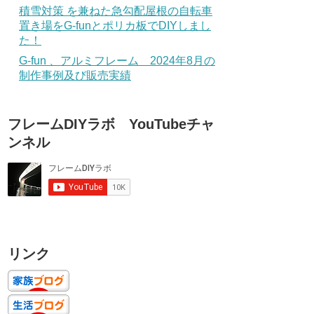
積雪対策 を兼ねた急勾配屋根の自転車
置き場をG-funとポリカ板でDIYしまし
た！
G-fun 、アルミフレーム 2024年8月の
制作事例及び販売実績
フレームDIYラボ YouTubeチャ
ンネル
リンク