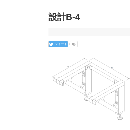
設計B-4
ツイート