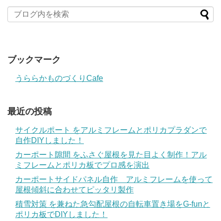
ブックマーク
うららかものづくりCafe
最近の投稿
サイクルポート をアルミフレームとポリカプラダンで
自作DIYしました！
カーポート隙間 をふさぐ屋根を見た目よく制作！アル
ミフレームとポリカ板でプロ感を演出
カーポートサイドパネル自作 アルミフレームを使って
屋根傾斜に合わせてピッタリ製作
積雪対策 を兼ねた急勾配屋根の自転車置き場をG-funと
ポリカ板でDIYしました！