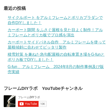
最近の投稿
サイクルポート をアルミフレームとポリカプラダンで
自作DIYしました！
カーポート隙間 をふさぐ屋根を見た目よく制作！アル
ミフレームとポリカ板でプロ感を演出
カーポートサイドパネル自作 アルミフレームを使って
屋根傾斜に合わせてピッタリ製作
積雪対策 を兼ねた急勾配屋根の自転車置き場をG-funと
ポリカ板でDIYしました！
G-fun 、アルミフレーム 2024年8月の制作事例及び販
売実績
フレームDIYラボ YouTubeチャンネル