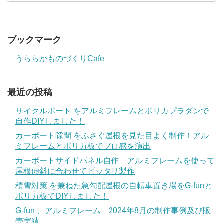
ブックマーク
うららかものづくりCafe
最近の投稿
サイクルポート をアルミフレームとポリカプラダンで
自作DIYしました！
カーポート隙間 をふさぐ屋根を見た目よく制作！アル
ミフレームとポリカ板でプロ感を演出
カーポートサイドパネル自作 アルミフレームを使って
屋根傾斜に合わせてピッタリ製作
積雪対策 を兼ねた急勾配屋根の自転車置き場をG-funと
ポリカ板でDIYしました！
G-fun 、アルミフレーム 2024年8月の制作事例及び販
売実績