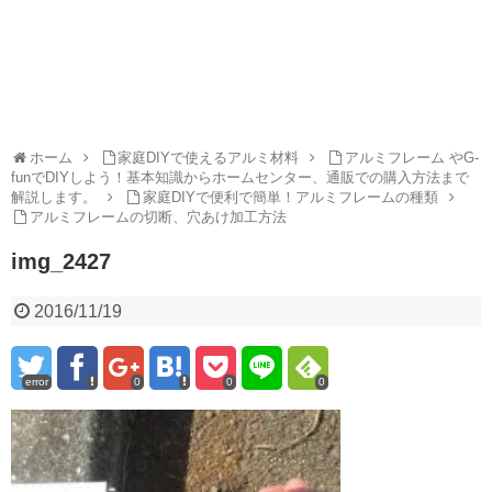
ホーム
家庭DIYで使えるアルミ材料
アルミフレーム やG-
funでDIYしよう！基本知識からホームセンター、通販での購入方法まで
解説します。
家庭DIYで便利で簡単！アルミフレームの種類
アルミフレームの切断、穴あけ加工方法
img_2427
2016/11/19
error
0
0
0