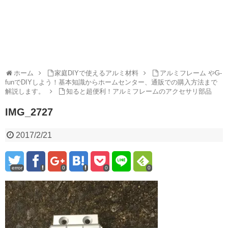
ホーム
家庭DIYで使えるアルミ材料
アルミフレーム やG-
funでDIYしよう！基本知識からホームセンター、通販での購入方法まで
解説します。
知ると超便利！アルミフレームのアクセサリ部品
IMG_2727
2017/2/21
error
0
0
0