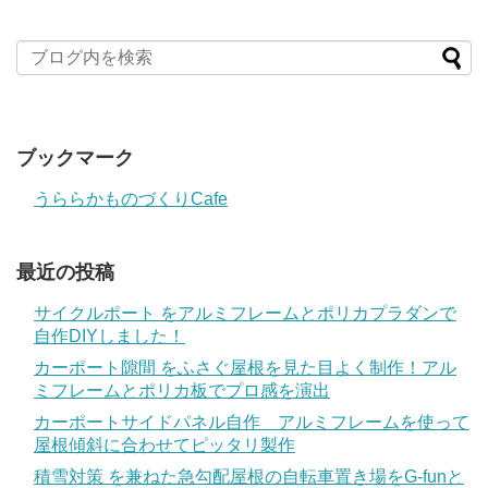
ブックマーク
うららかものづくりCafe
最近の投稿
サイクルポート をアルミフレームとポリカプラダンで
自作DIYしました！
カーポート隙間 をふさぐ屋根を見た目よく制作！アル
ミフレームとポリカ板でプロ感を演出
カーポートサイドパネル自作 アルミフレームを使って
屋根傾斜に合わせてピッタリ製作
積雪対策 を兼ねた急勾配屋根の自転車置き場をG-funと