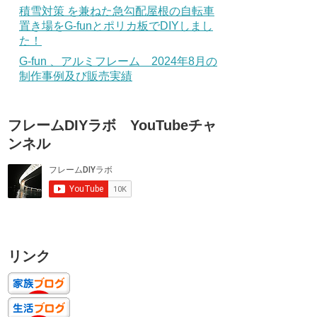
積雪対策 を兼ねた急勾配屋根の自転車
置き場をG-funとポリカ板でDIYしまし
た！
G-fun 、アルミフレーム 2024年8月の
制作事例及び販売実績
フレームDIYラボ YouTubeチャ
ンネル
リンク