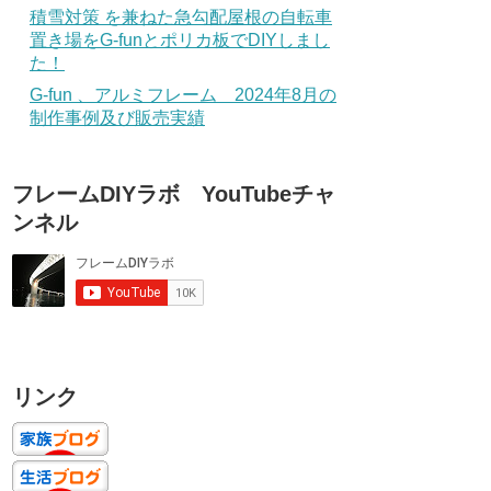
積雪対策 を兼ねた急勾配屋根の自転車
置き場をG-funとポリカ板でDIYしまし
た！
G-fun 、アルミフレーム 2024年8月の
制作事例及び販売実績
フレームDIYラボ YouTubeチャ
ンネル
リンク