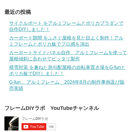
最近の投稿
サイクルポート をアルミフレームとポリカプラダンで
自作DIYしました！
カーポート隙間 をふさぐ屋根を見た目よく制作！アル
ミフレームとポリカ板でプロ感を演出
カーポートサイドパネル自作 アルミフレームを使って
屋根傾斜に合わせてピッタリ製作
積雪対策 を兼ねた急勾配屋根の自転車置き場をG-funと
ポリカ板でDIYしました！
G-fun 、アルミフレーム 2024年8月の制作事例及び販
売実績
フレームDIYラボ YouTubeチャンネル