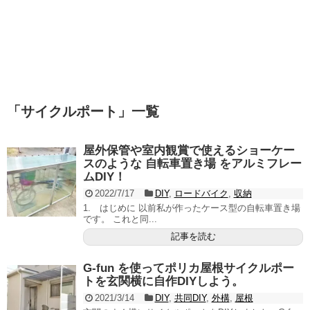
「
サイクルポート
」
一覧
屋外保管や室内観賞で使えるショーケー
スのような 自転車置き場 をアルミフレー
ムDIY！
2022/7/17
DIY
,
ロードバイク
,
収納
1. はじめに 以前私が作ったケース型の自転車置き場
です。 これと同...
記事を読む
G-fun を使ってポリカ屋根サイクルポー
トを玄関横に自作DIYしよう。
2021/3/14
DIY
,
共同DIY
,
外構
,
屋根