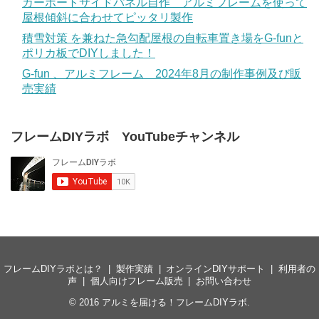
カーポートサイドパネル自作 アルミフレームを使って
屋根傾斜に合わせてピッタリ製作
積雪対策 を兼ねた急勾配屋根の自転車置き場をG-funと
ポリカ板でDIYしました！
G-fun 、アルミフレーム 2024年8月の制作事例及び販
売実績
フレームDIYラボ YouTubeチャンネル
フレームDIYラボとは？
製作実績
オンラインDIYサポート
利用者の
声
個人向けフレーム販売
お問い合わせ
© 2016
アルミを届ける！フレームDIYラボ
.